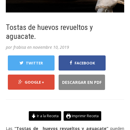
Tostas de huevos revueltos y
aguacate.
por
frabisa
en
noviembre 10, 2019
TWITTER
FACEBOOK
GOOGLE +
DESCARGAR EN PDF
Ir a la Receta
Imprimir Receta
Las
“Tostas de huevos revueltos y aguacate”
pueden