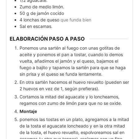
1/2
aguacate.
Zumo de medio limón.
50
g
de jamón cocido
4
lonchas de queso
que funda bien
Sal en escamas.
ELABORACIÓN PASO A PASO
Ponemos una sartén al fuego con unas gotitas de
aceite y ponemos el pan a tostar, cuando lo demos
vuelta, añadimos el jamón y el queso, bajamos el
fuego a bajito y tapamos la sartén para que se haga
sin prisa y el queso se funda lentamente.
En otra sartén hacemos el huevo revuelto (pueden ser
2 huevos en vez de 1, según prefieras).
Cortamos la mitad del aguacate y lo loncheamos,
regamos con zumo de limón para que no se oxide.
Montaje
ponemos las tostas en un plato, agregamos a la mitad
de la tosta el aguacate loncheado y en la otra mitad
de la tosta, el huevo revuelto, espolvoreamos sal en
escamas (u otra que tengas), rocíamos con un fino