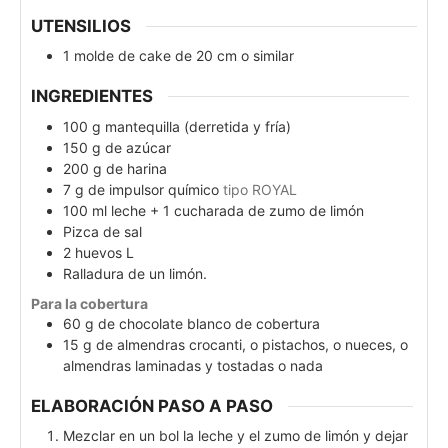
UTENSILIOS
1 molde de cake de 20 cm
o similar
INGREDIENTES
100
g
mantequilla (derretida y fría)
150
g
de azúcar
200
g
de harina
7
g
de impulsor químico
tipo ROYAL
100
ml
leche + 1 cucharada de zumo de limón
Pizca de sal
2
huevos L
Ralladura de un limón.
Para la cobertura
60
g
de chocolate blanco de cobertura
15
g
de almendras crocanti, o pistachos, o nueces, o
almendras laminadas y tostadas o nada
ELABORACIÓN PASO A PASO
Mezclar en un bol la leche y el zumo de limón y dejar