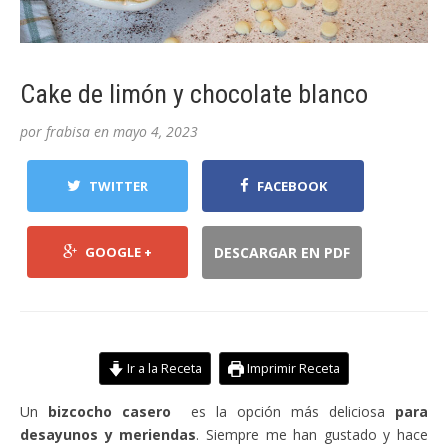
Cake de limón y chocolate blanco
por
frabisa
en
mayo 4, 2023
TWITTER
FACEBOOK
GOOGLE +
DESCARGAR EN PDF
Ir a la Receta
Imprimir Receta
Un
bizcocho casero
es la opción más deliciosa
para
desayunos y meriendas
. Siempre me han gustado y hace