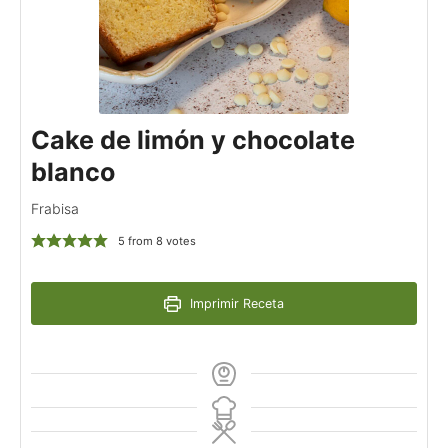
Cake de limón y chocolate
blanco
Frabisa
5
from
8
votes
Imprimir Receta