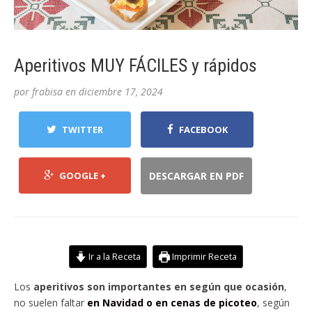
Aperitivos MUY FÁCILES y rápidos
por
frabisa
en
diciembre 17, 2024
TWITTER
FACEBOOK
GOOGLE +
DESCARGAR EN PDF
Ir a la Receta
Imprimir Receta
Los
aperitivos son importantes en según que ocasión
,
no suelen faltar
en Navidad o en cenas de picoteo
, según