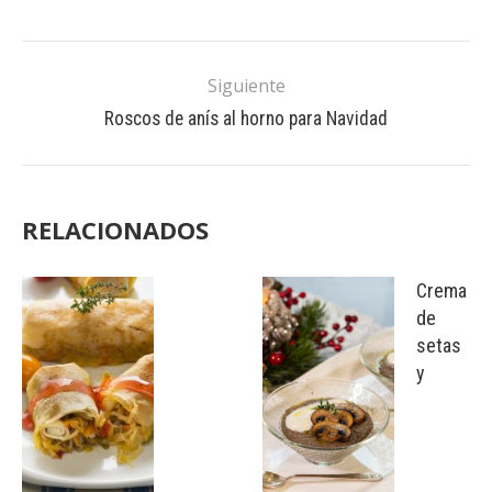
Siguiente
Roscos de anís al horno para Navidad
RELACIONADOS
Crema
de
setas
y