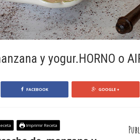
manzana y yogur.HORNO o A
FACEBOOK
GOOGLE +
Receta
Imprimir Receta
Publ