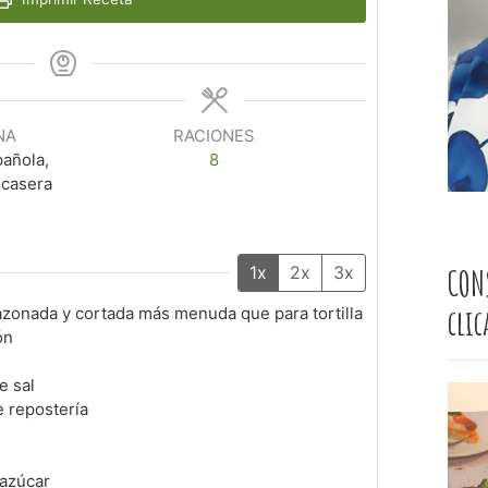
NA
RACIONES
pañola,
8
 casera
1x
2x
3x
CON
cli
zonada y cortada más menuda que para tortilla
ón
e sal
 repostería
 azúcar