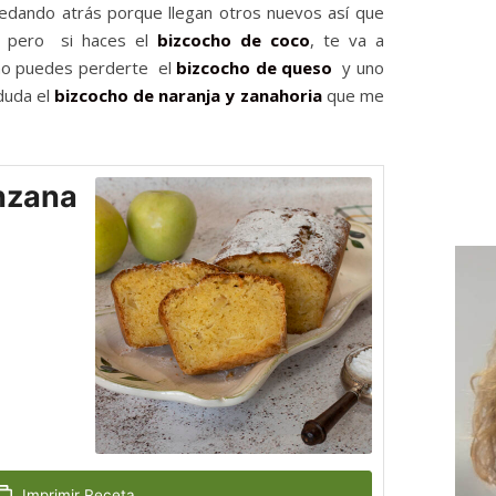
edando atrás porque llegan otros nuevos así que
ar pero si haces el
bizcocho de coco
, te va a
 no puedes perderte el
bizcocho de queso
y uno
duda el
bizcocho de naranja y zanahoria
que me
nzana
Imprimir Receta