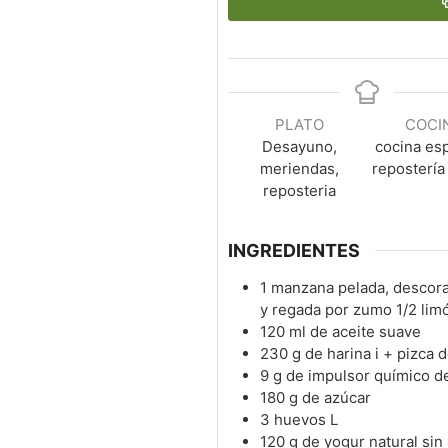
PLATO
COCI
Desayuno,
cocina es
meriendas,
repostería
reposteria
INGREDIENTES
1
manzana pelada, descora
y regada por zumo 1/2 lim
120
ml
de aceite suave
230
g
de harina i + pizca d
9
g
de impulsor químico de
180
g
de azúcar
3
huevos L
120
g
de yogur natural sin