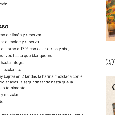
imón
ASO
umo de limón y reservar
rar el molde y reserva.
el horno a 170º con calor arriba y abajo.
 huevos hasta que blanqueen.
GAD
hasta integrar.
a mezclando.
y bajita) en 2 tandas la harina mezclada con el
. No añadas la segunda tanda hasta que la
ado totalmente.
 y mezclar
de