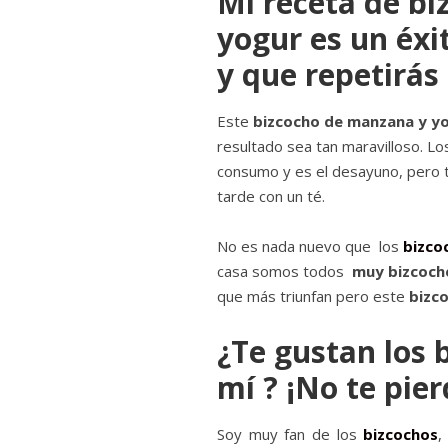
Mi receta de b
yogur es un éxi
y que repetirá
Este
bizcocho de manzana y y
resultado sea tan maravilloso. L
consumo y es el desayuno, pero t
tarde con un té.
No es nada nuevo que los
bizco
casa somos todos
muy bizcoch
que más triunfan pero este
bizc
¿Te gustan los 
mí ? ¡No te pier
Soy muy fan de los
bizcochos
,