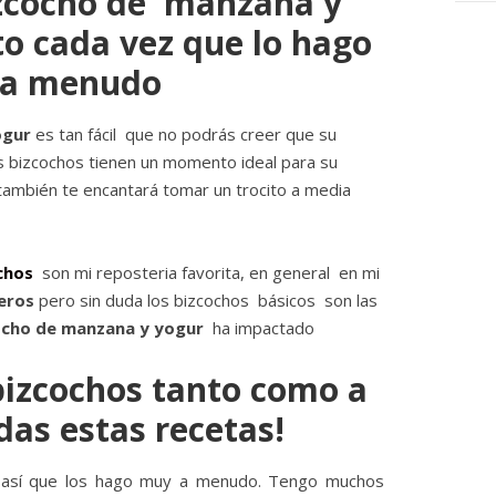
izcocho de manzana y
to cada vez que lo hago
s a menudo
ogur
es tan fácil que no podrás creer que su
os bizcochos tienen un momento ideal para su
ambién te encantará tomar un trocito a media
chos
son mi reposteria favorita, en general en mi
eros
pero sin duda los bizcochos básicos son las
ocho de manzana y yogur
ha impactado
bizcochos tanto como a
das estas recetas!
 así que los hago muy a menudo. Tengo muchos