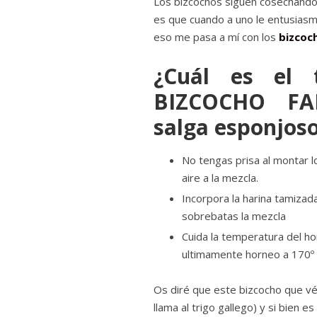
Los bizcochos siguen cosechando 
es que cuando a uno le entusiasma 
eso me pasa a mí con los
bizcoc
¿Cuál es el 
BIZCOCHO FA
salga esponjoso
No tengas prisa al montar l
aire a la mezcla.
Incorpora la harina tamizad
sobrebatas la mezcla
Cuida la temperatura del h
ultimamente horneo a 170º 
Os diré que este bizcocho que véi
llama al trigo gallego) y si bien e