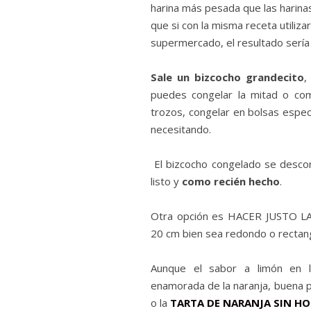
harina más pesada que las harin
que si con la misma receta utiliz
supermercado, el resultado serí
Sale un bizcocho grandecito
,
puedes congelar la mitad o com
trozos, congelar en bolsas espec
necesitando.
El bizcocho congelado se descon
listo y
como recién hecho
.
Otra opción es HACER JUSTO 
20 cm bien sea redondo o rectang
Aunque el sabor a limón en 
enamorada de la naranja, buena 
o la
TARTA DE NARANJA SIN H