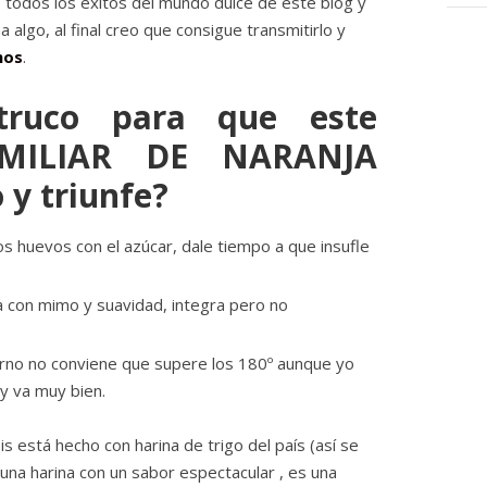
todos los éxitos del mundo dulce de este blog y
algo, al final creo que consigue transmitirlo y
hos
.
truco para que este
MILIAR DE NARANJA
 y triunfe?
os huevos con el azúcar, dale tiempo a que insufle
a con mimo y suavidad, integra pero no
orno no conviene que supere los 180º aunque yo
y va muy bien.
s está hecho con harina de trigo del país (así se
s una harina con un sabor espectacular , es una