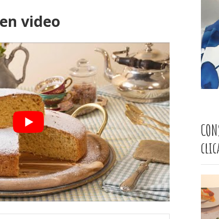
 en video
CON
cli