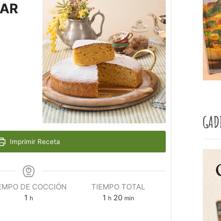
IAR
GAD
Imprimir Receta
EMPO DE COCCIÓN
TIEMPO TOTAL
1
1
20
h
h
min