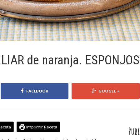
ILIAR de naranja. ESPONJO
FACEBOOK
GOOGLE +
Receta
Imprimir Receta
Publ