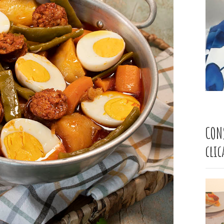
CON
cli