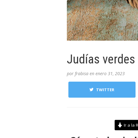
Judías verdes
por
frabisa
en
enero 31, 2023
TWITTER
Ir a la 