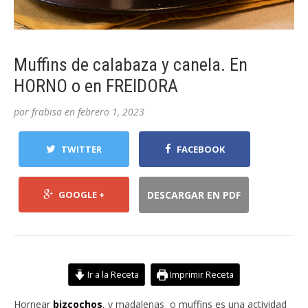
Muffins de calabaza y canela. En
HORNO o en FREIDORA
por
frabisa
en
febrero 1, 2023
TWITTER
FACEBOOK
GOOGLE +
DESCARGAR EN PDF
Ir a la Receta
Imprimir Receta
Hornear
bizcochos
, y madalenas o muffins es una actividad