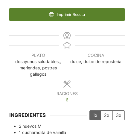
Imprimir Receta
PLATO
COCINA
desayunos saludables,,
dulce, dulce de repostería
meriendas, postres
gallegos
RACIONES
6
INGREDIENTES
1x
2x
3x
2
huevos M
1
cucharadita de vainilla