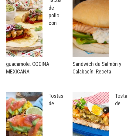
Tacos
de
pollo
con
guacamole. COCINA
Sandwich de Salmón y
MEXICANA
Calabacín. Receta
Tostas
Tosta
de
de