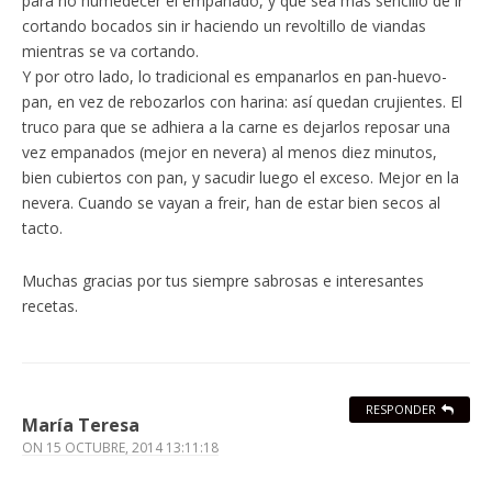
para no humedecer el empanado, y que sea más sencillo de ir
cortando bocados sin ir haciendo un revoltillo de viandas
mientras se va cortando.
Y por otro lado, lo tradicional es empanarlos en pan-huevo-
pan, en vez de rebozarlos con harina: así quedan crujientes. El
truco para que se adhiera a la carne es dejarlos reposar una
vez empanados (mejor en nevera) al menos diez minutos,
bien cubiertos con pan, y sacudir luego el exceso. Mejor en la
nevera. Cuando se vayan a freir, han de estar bien secos al
tacto.
Muchas gracias por tus siempre sabrosas e interesantes
recetas.
RESPONDER
María Teresa
ON
15 OCTUBRE, 2014 13:11:18