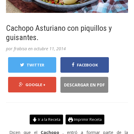
Cachopo Asturiano con piquillos y
guisantes.
por
frabisa
en
octubre 11, 2014
TWITTER
FACEBOOK
GOOGLE +
DESCARGAR EN PDF
Ir a la Receta
Imprimir Receta
Dicen que el
Cachopo
, entró a formar parte de la