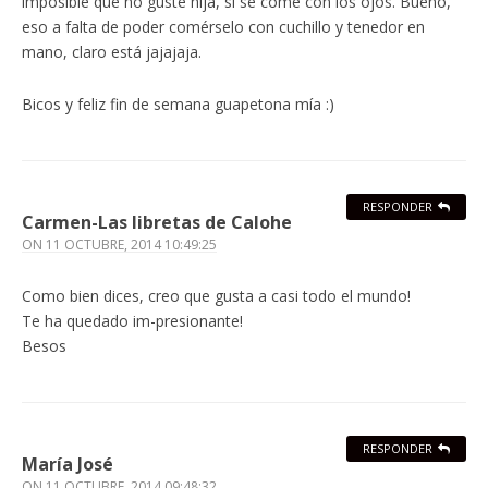
imposible que no guste hija, si se come con los ojos. Bueno,
eso a falta de poder comérselo con cuchillo y tenedor en
mano, claro está jajajaja.
Bicos y feliz fin de semana guapetona mía :)
RESPONDER
Carmen-Las libretas de Calohe
ON
11 OCTUBRE, 2014 10:49:25
Como bien dices, creo que gusta a casi todo el mundo!
Te ha quedado im-presionante!
Besos
RESPONDER
María José
ON
11 OCTUBRE, 2014 09:48:32