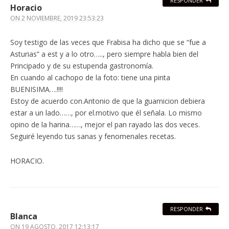
RESPONDER
Horacio
ON
2 NOVIEMBRE, 2019 23:53:23
Soy testigo de las veces que Frabisa ha dicho que se “fue a
Asturias” a est y a lo otro….., pero siempre habla bien del
Principado y de su estupenda gastronomía.
En cuando al cachopo de la foto: tiene una pinta
BUENISIMA….!!!!
Estoy de acuerdo con.Antonio de que la guarnicion debiera
estar a un lado……, por el.motivo que él señala. Lo mismo
opino de la harina……, mejor el pan rayado las dos veces.
Seguiré leyendo tus sanas y fenomenales recetas.
HORACIO.
RESPONDER
Blanca
ON
19 AGOSTO, 2017 12:13:17