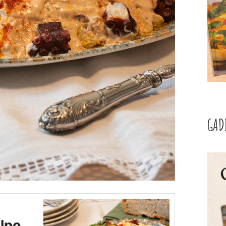
GAD
ulpo