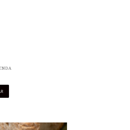
IENDA