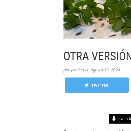
OTRA VERSIÓN.
por
frabisa
en
agosto 13, 2024
TWITTER
Ir a la 