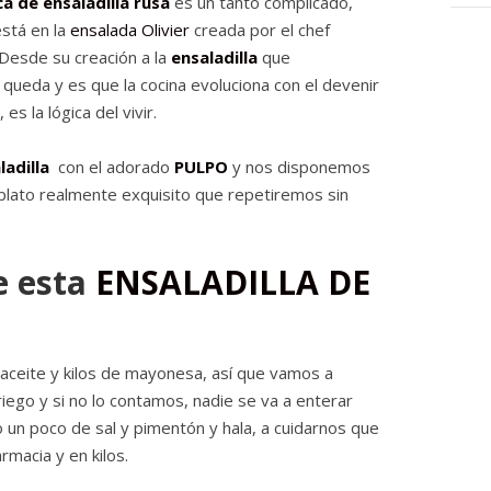
ca de ensaladilla rusa
es un tanto complicado,
está en la
ensalada Olivier
creada por el chef
 Desde su creación a la
ensaladilla
que
queda y es que la cocina evoluciona con el devenir
s la lógica del vivir.
ladilla
con el adorado
PULPO
y nos disponemos
n plato realmente exquisito que repetiremos sin
e esta
ENSALADILLA DE
aceite y kilos de mayonesa, así que vamos a
iego y si no lo contamos, nadie se va a enterar
un poco de sal y pimentón y hala, a cuidarnos que
macia y en kilos.