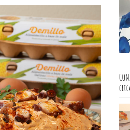
CON
cli