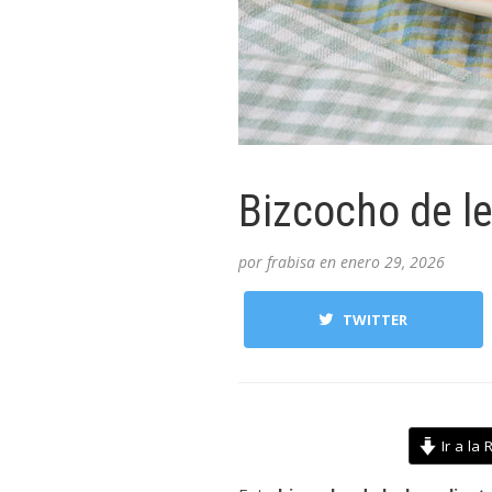
Bizcocho de le
por
frabisa
en
enero 29, 2026
TWITTER
Ir a la 