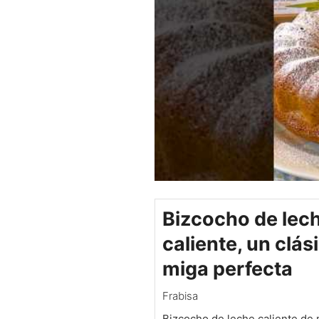
Bizcocho de lec
caliente, un clás
miga perfecta
Frabisa
Bizcocho de leche caliente de