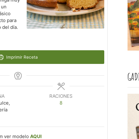
 un
ásico
cto para
 del día.
Imprimir Receta
GAD
NA
RACIONES
ulce,
8
ería
cm
ver modelo
AQUI