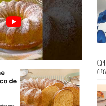
CON
cli
he
ico de
 miga muy