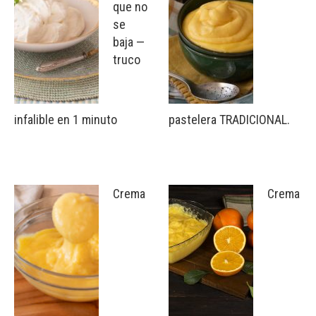
que no
se
baja —
truco
infalible en 1 minuto
pastelera TRADICIONAL.
Crema
Crema