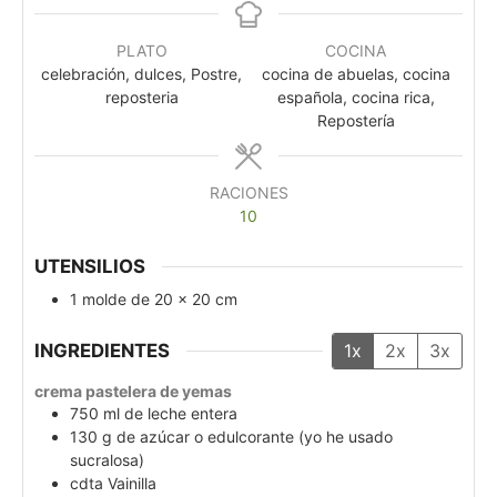
PLATO
COCINA
celebración, dulces, Postre,
cocina de abuelas, cocina
reposteria
española, cocina rica,
Repostería
RACIONES
10
UTENSILIOS
1 molde de 20 x 20 cm
INGREDIENTES
1x
2x
3x
crema pastelera de yemas
750
ml
de leche entera
130
g
de azúcar o edulcorante (yo he usado
sucralosa)
cdta
Vainilla