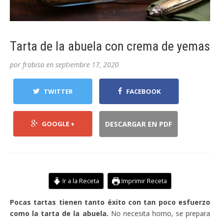
Tarta de la abuela con crema de yemas
por
frabisa
en
septiembre 17, 2020
TWITTER
FACEBOOK
GOOGLE +
DESCARGAR EN PDF
Ir a la Receta
Imprimir Receta
Pocas tartas tienen tanto éxito con tan poco esfuerzo
como la tarta de la abuela.
No necesita horno, se prepara