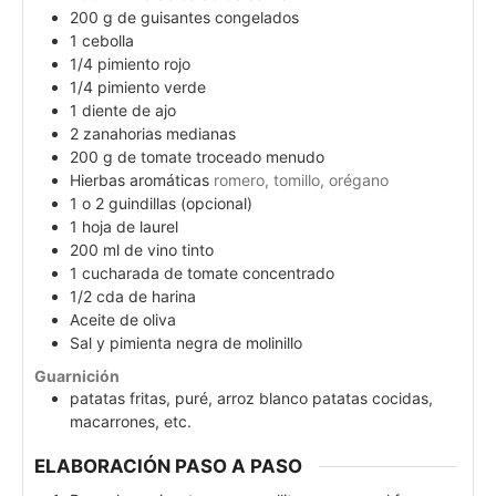
200
g
de guisantes congelados
1
cebolla
1/4
pimiento rojo
1/4
pimiento verde
1
diente de ajo
2
zanahorias medianas
200
g
de tomate troceado menudo
Hierbas aromáticas
romero, tomillo, orégano
1 o 2
guindillas (opcional)
1
hoja de laurel
200
ml
de vino tinto
1
cucharada de tomate concentrado
1/2
cda
de harina
Aceite de oliva
Sal y pimienta negra de molinillo
Guarnición
patatas fritas, puré, arroz blanco patatas cocidas,
macarrones, etc.
ELABORACIÓN PASO A PASO