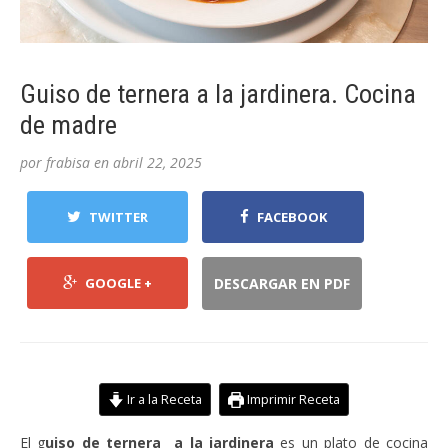
Guiso de ternera a la jardinera. Cocina
de madre
por
frabisa
en
abril 22, 2025
TWITTER
FACEBOOK
GOOGLE +
DESCARGAR EN PDF
Ir a la Receta
Imprimir Receta
El g
uiso de ternera a la jardinera
es un plato de cocina