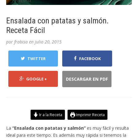
Ensalada con patatas y salmón.
Receta Fácil
por
frabisa
en
julio 20, 2015
TWITTER
FACEBOOK
GOOGLE +
DESCARGAR EN PDF
Ir a la Receta
Imprimir Receta
La
“Ensalada con patatas y salmón”
es muy fácil y resulta
ideal para este tiempo. Es además muy rápida si tenemos la