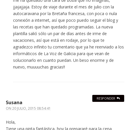
me ha quedado una cara de boba que no imaginas,
jjajajjaja. Estoy de viaje durante el mes de julio con la
autocaravana por la Bretaña francesa, con poca o nula
conexión a internet, así que poco puedo seguir el blog y
las recetas que han quedado programadas. La nueva
plantilla salió sólo un par de días antes de irme de
vacaciones, así que está en rodaje, por lo que te
agradezco infinito tu comentario que ya he reenviado a los
informáticos de La Voz de Galicia para que vean de
solucionarlo en cuanto puedan. Un beso enorme y de
nuevo, muuuuchas gracias!!
RESPONDER
Susana
ON
20 JULIO, 2015 08:54:41
Hola,
Tiene una pinta fantástica, hoy la prepararé para la cena