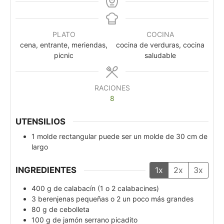
PLATO
COCINA
cena, entrante, meriendas,
cocina de verduras, cocina
picnic
saludable
RACIONES
8
UTENSILIOS
1 molde rectangular
puede ser un molde de 30 cm de
largo
INGREDIENTES
1x
2x
3x
400
g
de calabacín (1 o 2 calabacines)
3
berenjenas pequeñas o 2 un poco más grandes
80
g
de cebolleta
100
g
de jamón serrano picadito