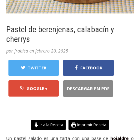
Pastel de berenjenas, calabacín y
cherrys
por
frabisa
en
febrero 20, 2025
TWITTER
FACEBOOK
GOOGLE +
DESCARGAR EN PDF
Ir a la Receta
Imprimir Receta
Un pastel salado es una tarta con una base de
hojaldre
o