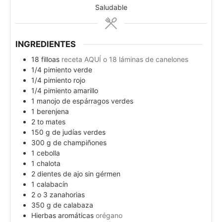
Saludable
INGREDIENTES
18
filloas
receta AQUÍ o 18 láminas de canelones
1/4
pimiento verde
1/4
pimiento rojo
1/4
pimiento amarillo
1
manojo de espárragos verdes
1
berenjena
2 to
mates
150
g
de judías verdes
300
g
de champiñones
1
cebolla
1
chalota
2
dientes de ajo sin gérmen
1
calabacín
2
o 3 zanahorias
350
g
de calabaza
Hierbas aromáticas
orégano