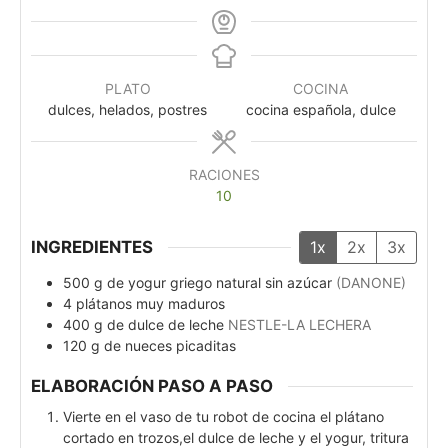
PLATO
COCINA
dulces, helados, postres
cocina española, dulce
RACIONES
10
INGREDIENTES
1x
2x
3x
500
g
de yogur griego natural sin azúcar
(DANONE)
4
plátanos muy maduros
400
g
de dulce de leche
NESTLE-LA LECHERA
120
g
de nueces picaditas
ELABORACIÓN PASO A PASO
Vierte en el vaso de tu robot de cocina el plátano
cortado en trozos,el dulce de leche y el yogur, tritura