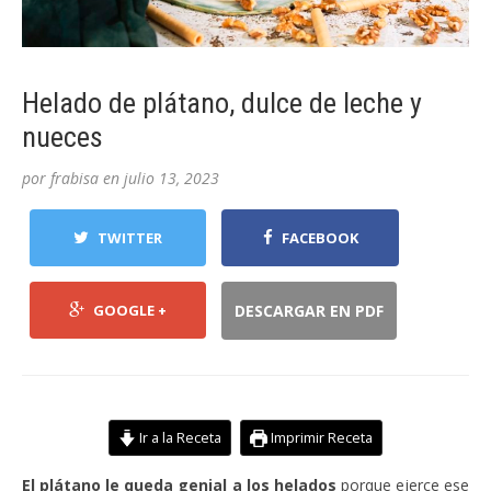
Helado de plátano, dulce de leche y
nueces
por
frabisa
en
julio 13, 2023
TWITTER
FACEBOOK
GOOGLE +
DESCARGAR EN PDF
Ir a la Receta
Imprimir Receta
El plátano le queda genial a los helados
porque ejerce ese