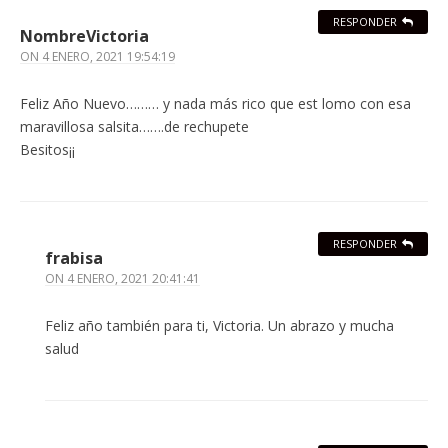
RESPONDER
NombreVictoria
ON
4 ENERO, 2021 19:54:19
Feliz Año Nuevo……… y nada más rico que est lomo con esa
maravillosa salsita…….de rechupete
Besitos¡¡
RESPONDER
frabisa
ON
4 ENERO, 2021 20:41:41
Feliz año también para ti, Victoria. Un abrazo y mucha
salud