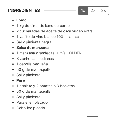
INGREDIENTES
1x
2x
3x
Lomo
1
kg
de cinta de lomo de cerdo
2
cucharadas de aceite de oliva virgen extra
1
vasito de vino blanco
100 ml aprox
Sal y pimienta negra.
Salsa de manzana
1
manzana grandecita
la mía GOLDEN
3
zanhorias medianas
1
cebolla pequeña
50
g
de mantequilla
Sal y pimienta
Puré
1
boniato y 2 patatas o 3 boniatos
50
g
de mantequilla
Sal y pimienta
Para el emplatado
Cebollino picado