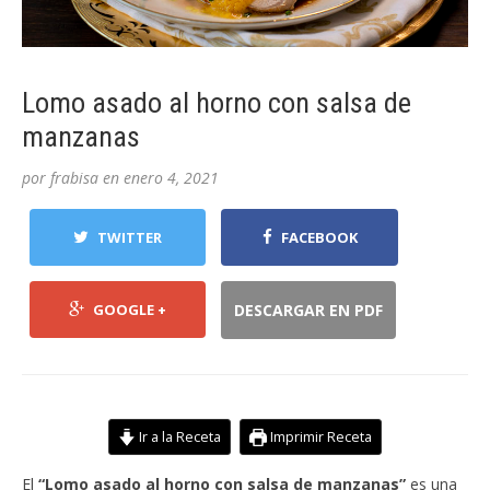
Lomo asado al horno con salsa de
manzanas
por
frabisa
en
enero 4, 2021
TWITTER
FACEBOOK
GOOGLE +
DESCARGAR EN PDF
Ir a la Receta
Imprimir Receta
El
“Lomo asado al horno con salsa de manzanas”
es una